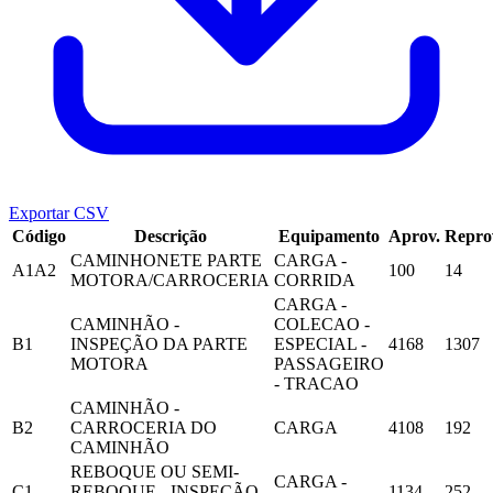
Exportar CSV
Código
Descrição
Equipamento
Aprov.
Repro
CAMINHONETE PARTE
CARGA -
A1A2
100
14
MOTORA/CARROCERIA
CORRIDA
CARGA -
CAMINHÃO -
COLECAO -
B1
INSPEÇÃO DA PARTE
ESPECIAL -
4168
1307
MOTORA
PASSAGEIRO
- TRACAO
CAMINHÃO -
B2
CARROCERIA DO
CARGA
4108
192
CAMINHÃO
REBOQUE OU SEMI-
CARGA -
C1
REBOQUE - INSPEÇÃO
1134
252