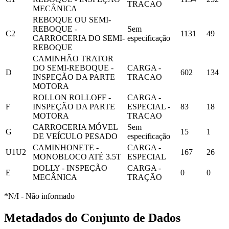
TRACAO
MECÂNICA
REBOQUE OU SEMI-
REBOQUE -
Sem
C2
1131
49
CARROCERIA DO SEMI-
especificação
REBOQUE
CAMINHÃO TRATOR
DO SEMI-REBOQUE -
CARGA -
D
602
134
INSPEÇÃO DA PARTE
TRACAO
MOTORA
ROLLON ROLLOFF -
CARGA -
F
INSPEÇÃO DA PARTE
ESPECIAL -
83
18
MOTORA
TRACAO
CARROCERIA MÓVEL
Sem
G
15
1
DE VEÍCULO PESADO
especificação
CAMINHONETE -
CARGA -
U1U2
167
26
MONOBLOCO ATÉ 3.5T
ESPECIAL
DOLLY - INSPEÇÃO
CARGA -
E
0
0
MECÂNICA
TRAÇÃO
*N/I - Não informado
Metadados do Conjunto de Dados